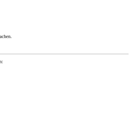
achen.
n: