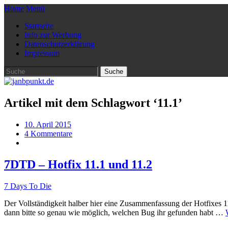
Home
Menü
Startseite
Info zur Werbung
Datenschutzerklärung
Impressum
Artikel mit dem Schlagwort ‘
11.1
’
10. April 2015
4 Kommentare
7DTD – Hotfix 11.1 und 11.2
7 Days To Die
Der Vollständigkeit halber hier eine Zusammenfassung der Hotfixes 11
dann bitte so genau wie möglich, welchen Bug ihr gefunden habt …