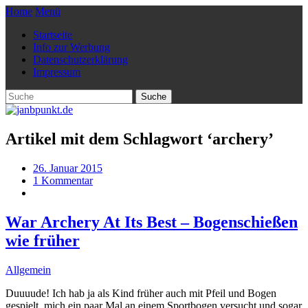
Home
Menü
Startseite
Info zur Werbung
Datenschutzerklärung
Impressum
Artikel mit dem Schlagwort ‘
archery
’
26. Januar 2015
1 Kommentar
War Archery At Its Best – Bogenschießen
wie früher
Allgemein
Duuuude! Ich hab ja als Kind früher auch mit Pfeil und Bogen
gespielt, mich ein paar Mal an einem Sportbogen versucht und sogar