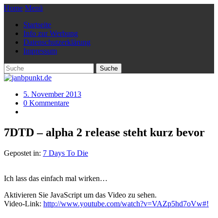
Home
Menü
Startseite
Info zur Werbung
Datenschutzerklärung
Impressum
5. November 2013
0 Kommentare
7DTD – alpha 2 release steht kurz bevor
Gepostet in:
7 Days To Die
Ich lass das einfach mal wirken…
Aktivieren Sie JavaScript um das Video zu sehen.
Video-Link:
http://www.youtube.com/watch?v=VAZp5hd7oVw#!