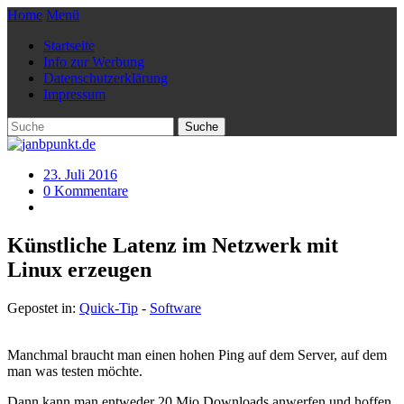
Home
Menü
Startseite
Info zur Werbung
Datenschutzerklärung
Impressum
23. Juli 2016
0 Kommentare
Künstliche Latenz im Netzwerk mit
Linux erzeugen
Gepostet in:
Quick-Tip
-
Software
Manchmal braucht man einen hohen Ping auf dem Server, auf dem
man was testen möchte.
Dann kann man entweder 20 Mio Downloads anwerfen und hoffen,