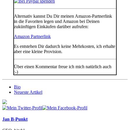
Alternativ kannst Du Dir meinen Amazon-Partnerlink
in die Favoriten legen und Amazon bei Deinen
zukünftigen Einkäufen darüber aufrufen:
Amazon Partnerlink
Es entstehen Dir dadurch keine Mehrkosten, ich erhalte
aber eine kleine Provision.
Über einen Kommentar freue ich mich natürlich auch
:-)
The
Bio
following
Neueste Artikel
two
tabs
change
content
below.
Jan B-Punkt