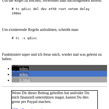
Um die Regel zu löschen, verwendet man nachfolgenden Befehl:
# tc qdisc del dev eth0 root netem delay
100ms
Um existierende Regeln aufzulisten, schreibt man:
# tc -s qdisc
Funktioniert super und ich freue mich, wieder mal was gelernt zu
haben.
teilen
teilen
E-Mail
Wenn Dir dieser Beitrag geholfen hat und/oder Du
mich finanziell unterstützen magst, kannst Du dies
gerne per Paypal machen.