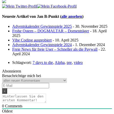
Neueste Artikel von Jan B-Punkt
(
alle ansehen
)
Adventskalender Gewinnspiele 2025
- 30. November 2025
Frohe Ostern – DOGMALTAR – Dornenträger
- 18. April
2025
Vibe Coding ausprobiert
- 10. April 2025
Adventskalender Gewinnspiele 2024
- 1. Dezember 2024
Freie News für freie User – Schneller als die Paywall
- 22.
April 2024
Schlagwort:
7 days to die
,
Alpha
,
pre
,
video
Abonnieren
Benachrichtige mich bei
0
Comments
Oldest