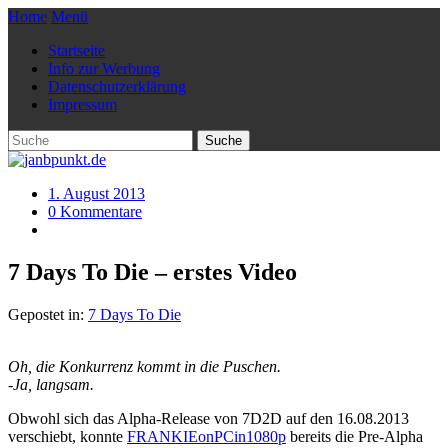
Home
Menü
Startseite
Info zur Werbung
Datenschutzerklärung
Impressum
1. August 2013
0 Kommentare
7 Days To Die – erstes Video
Gepostet in:
7 Days To Die
Oh, die Konkurrenz kommt in die Puschen.
-Ja, langsam.
Obwohl sich das Alpha-Release von 7D2D auf den 16.08.2013
verschiebt, konnte
FRANKIEonPCin1080p
bereits die Pre-Alpha