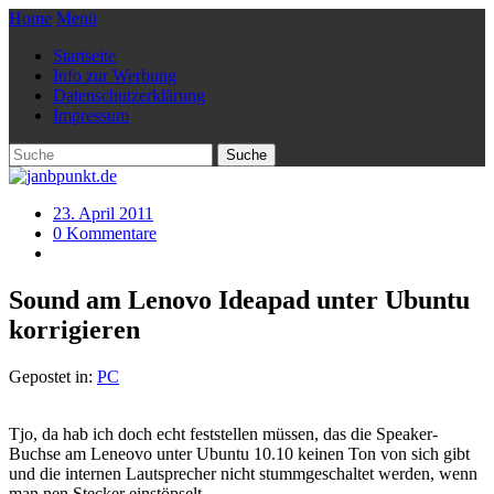
Home
Menü
Startseite
Info zur Werbung
Datenschutzerklärung
Impressum
23. April 2011
0 Kommentare
Sound am Lenovo Ideapad unter Ubuntu
korrigieren
Gepostet in:
PC
Tjo, da hab ich doch echt feststellen müssen, das die Speaker-
Buchse am Leneovo unter Ubuntu 10.10 keinen Ton von sich gibt
und die internen Lautsprecher nicht stummgeschaltet werden, wenn
man nen Stecker einstöpselt.