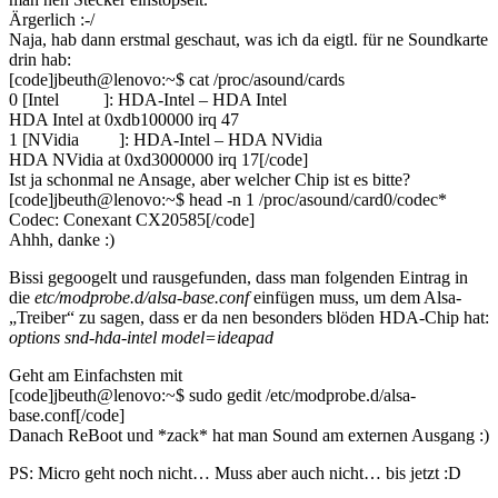
Ärgerlich :-/
Naja, hab dann erstmal geschaut, was ich da eigtl. für ne Soundkarte
drin hab:
[code]jbeuth@lenovo:~$ cat /proc/asound/cards
0 [Intel ]: HDA-Intel – HDA Intel
HDA Intel at 0xdb100000 irq 47
1 [NVidia ]: HDA-Intel – HDA NVidia
HDA NVidia at 0xd3000000 irq 17[/code]
Ist ja schonmal ne Ansage, aber welcher Chip ist es bitte?
[code]jbeuth@lenovo:~$ head -n 1 /proc/asound/card0/codec*
Codec: Conexant CX20585[/code]
Ahhh, danke :)
Bissi gegoogelt und rausgefunden, dass man folgenden Eintrag in
die
etc/modprobe.d/alsa-base.conf
einfügen muss, um dem Alsa-
„Treiber“ zu sagen, dass er da nen besonders blöden HDA-Chip hat:
options snd-hda-intel model=ideapad
Geht am Einfachsten mit
[code]jbeuth@lenovo:~$ sudo gedit /etc/modprobe.d/alsa-
base.conf[/code]
Danach ReBoot und *zack* hat man Sound am externen Ausgang :)
PS: Micro geht noch nicht… Muss aber auch nicht… bis jetzt :D